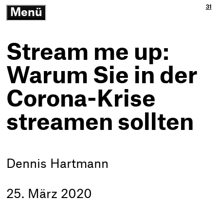
Ja
3p
31
Menü
3p
Gm
-
öffnen/schließen
Zu
Ne
Th
Ko
-
Stream me up:
Zur
Sta
Warum Sie in der
Corona-Krise
streamen sollten
Dennis Hartmann
25. März 2020