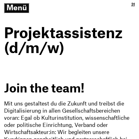
Ja
3p
31
Menü
3p
Gm
-
öffnen/schließen
Zu
Ne
Th
Ko
-
Projektassistenz
Zur
Sta
(d/m/w)
Join the team!
Mit uns gestaltest du die Zukunft und treibst die
Digitalisierung in allen Gesellschaftsbereichen
voran: Egal ob Kulturinstitution, wissenschaftliche
oder politische Einrichtung, Verband oder
Wirtschaftsakteur:in: Wir begleiten unsere