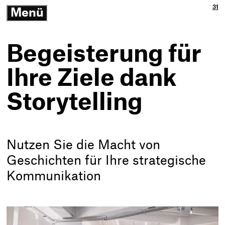
Ja
3p
31
Menü
3p
Gm
-
öffnen/schließen
Zu
Ne
Th
Ko
-
Begeisterung für
Zur
Sta
Ihre Ziele dank
Storytelling
Nutzen Sie die Macht von
Geschichten für Ihre strategische
Kommunikation