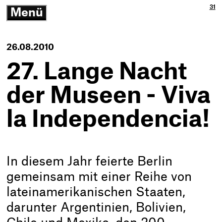
Ja
3p
31
Menü
3p
Gm
-
öffnen/schließen
Zu
Ne
Th
Ko
-
26.08.2010
Zur
Sta
27. Lange Nacht
der Museen - Viva
la Independencia!
In diesem Jahr feierte Berlin
gemeinsam mit einer Reihe von
lateinamerikanischen Staaten,
darunter Argentinien, Bolivien,