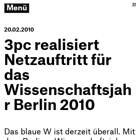
Ja
3p
31
Menü
3p
Gm
-
öffnen/schließen
Zu
Ne
Th
Ko
-
20.02.2010
Zur
Sta
3pc realisiert
Netzauftritt für
das
Wissenschaftsjah
r Berlin 2010
Das blaue W ist derzeit überall. Mit