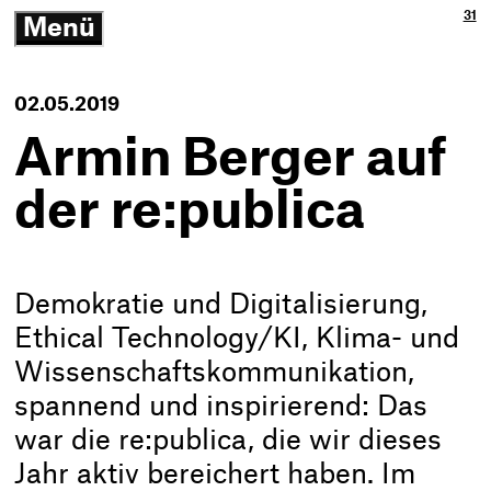
Ja
3p
31
Menü
3p
Gm
-
öffnen/schließen
Zu
Ne
Th
Ko
-
02.05.2019
Zur
Sta
Armin Berger auf
der re:publica
Demokratie und Digitalisierung,
Ethical Technology/KI, Klima- und
Wissenschaftskommunikation,
spannend und inspirierend: Das
war die re:publica, die wir dieses
Jahr aktiv bereichert haben. Im