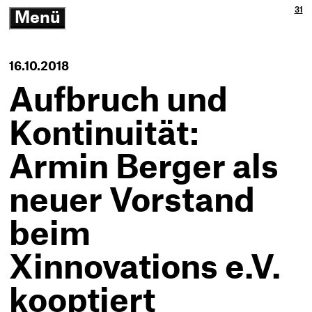
Ja
3p
31
Menü
3p
Gm
-
öffnen/schließen
Zu
Ne
Th
Ko
-
16.10.2018
Zur
Sta
Aufbruch und
Kontinuität:
Armin Berger als
neuer Vorstand
beim
Xinnovations e.V.
kooptiert