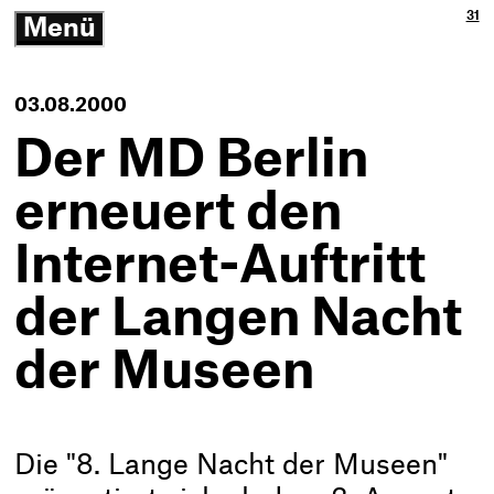
Ja
3p
31
Menü
3p
Gm
-
öffnen/schließen
Zu
Ne
Th
Ko
-
03.08.2000
Zur
Sta
Der MD Berlin
erneuert den
Internet-Auftritt
der Langen Nacht
der Museen
Die "8. Lange Nacht der Museen"