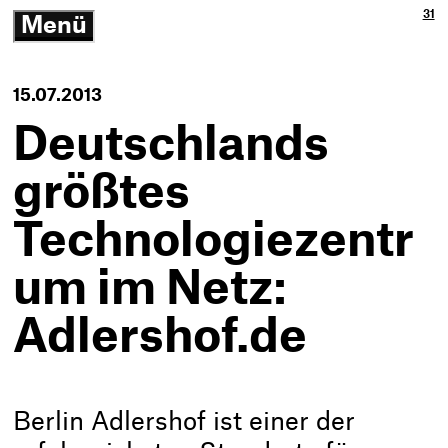
Ja
3p
31
Menü
3p
Gm
-
öffnen/schließen
Zu
Ne
Th
Ko
-
15.07.2013
Zur
Sta
Deutschlands
größtes
Technologiezentr
um im Netz:
Adlershof.de
Berlin Adlershof ist einer der