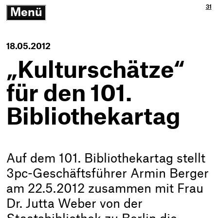
Ja
3p
31
Menü
3p
Gm
-
öffnen/schließen
Zu
Ne
Th
Ko
-
18.05.2012
Zur
Sta
„Kulturschätze“
für den 101.
Bibliothekartag
Auf dem 101. Bibliothekartag stellt
3pc-Geschäftsführer Armin Berger
am 22.5.2012 zusammen mit Frau
Dr. Jutta Weber von der