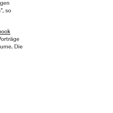
igen
", so
book
Vorträge
äume. Die