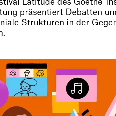
tival Latitude des Goethe-Inst
ltung präsentiert Debatten un
oniale Strukturen in der Gege
n.