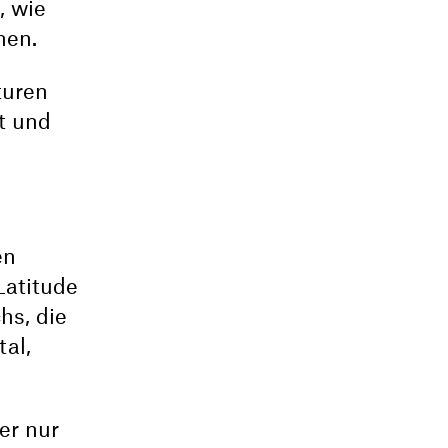
, wie
nen.
turen
t und
en
Latitude
hs, die
al,
er nur