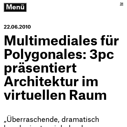
Ja
3p
31
Menü
3p
Gm
-
öffnen/schließen
Zu
Ne
Th
Ko
-
22.06.2010
Zur
Sta
Multimediales für
Polygonales: 3pc
präsentiert
Architektur im
virtuellen Raum
„Überraschende, dramatisch