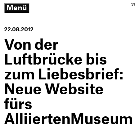
Ja
3p
31
Menü
3p
Gm
-
öffnen/schließen
Zu
Ne
Th
Ko
-
22.08.2012
Zur
Sta
Von der
Luftbrücke bis
zum Liebesbrief:
Neue Website
fürs
AlliiertenMuseum