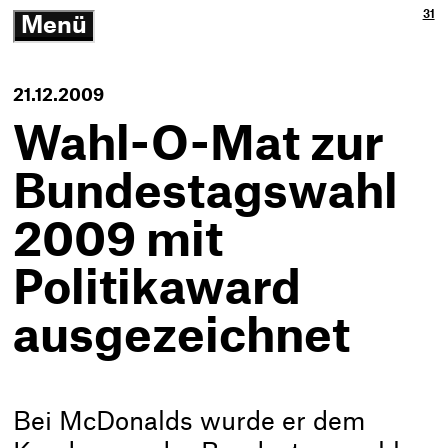
Ja
3p
31
Menü
3p
Gm
-
öffnen/schließen
Zu
Ne
Th
Ko
-
21.12.2009
Zur
Sta
Wahl-O-Mat zur
Bundestagswahl
2009 mit
Politikaward
ausgezeichnet
Bei McDonalds wurde er dem