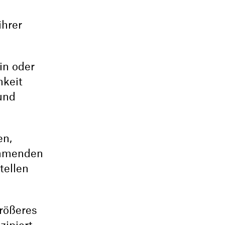
ihrer
in oder
hkeit
und
en,
ehmenden
tellen
größeres