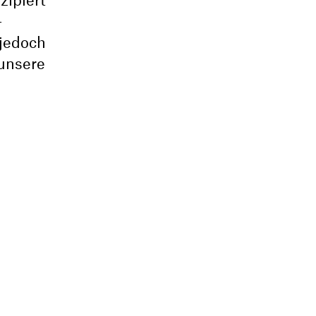
zipiert
-
 jedoch
 unsere