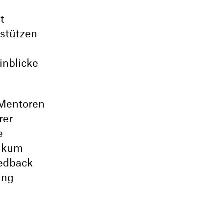
t
rstützen
inblicke
 Mentoren
rer
e
likum
edback
ung