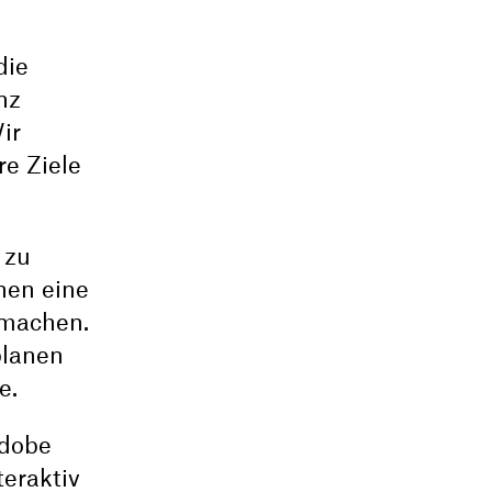
die
nz
ir
re Ziele
 zu
nen eine
 machen.
planen
e.
Adobe
eraktiv