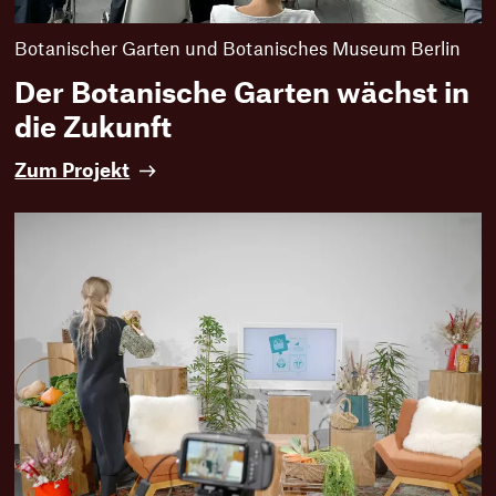
Botanischer Garten und Botanisches Museum Berlin
Der Botanische Garten wächst in
die Zukunft
D
Zum Projekt
e
r
B
o
t
a
n
i
s
c
h
e
G
a