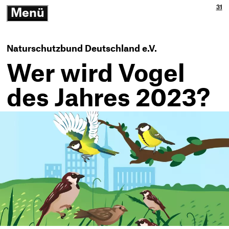
Ja
3p
31
Menü
3p
Gm
-
öffnen/schließen
Zu
Ne
Th
Ko
-
Naturschutzbund Deutschland e.V.
Zur
Sta
Wer wird Vogel
des Jahres 2023?