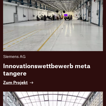
Siemens AG
Innovationswettbewerb meta
tangere
I
Zum Projekt
n
n
o
v