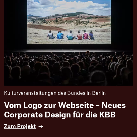
g
n
l
e
o
r
b
F
a
e
l
s
C
t
o
s
m
p
p
i
a
e
s
l
s
e
u
Kulturveranstaltungen des Bundes in Berlin
n
d
Vom Logo zur Webseite – Neues
d
Corporate Design für die KBB
e
n
V
Zum Projekt
G
o
r