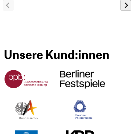
Zurück
Wei
blättern
blä
Unsere Kund:innen
Berliner
Bundeszentrale
Festspiele
für
politische
Bildung
Bundesarchiv
Dresdner
Philharmonie