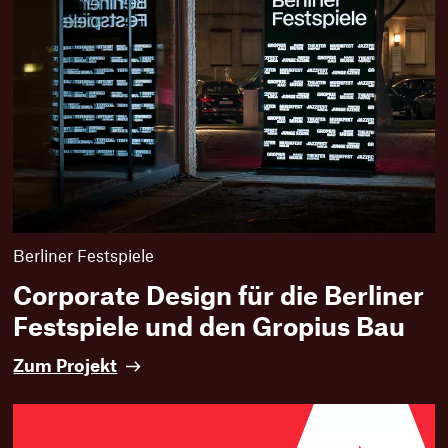
Berliner Festspiele
Corporate Design für die Berliner
Festspiele und den Gropius Bau
C
Zum Projekt
o
r
p