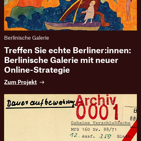
Berlinische Galerie
Treffen Sie echte Berliner:innen:
Berlinische Galerie mit neuer
Online-Strategie
T
Zum Projekt
r
e
f
f
e
n
S
i