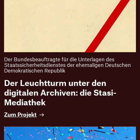
e
e
c
h
t
e
B
e
r
l
Der Bundesbeauftragte für die Unterlagen des
Staatssicherheitsdienstes der ehemaligen Deutschen
i
Demokratischen Republik
n
e
Der Leuchtturm unter den
r
digitalen Archiven: die Stasi-
:
i
Mediathek
n
n
D
Zum Projekt
e
e
n
r
:
L
B